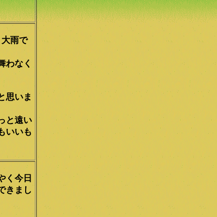
と大雨で
舞わなく
と思いま
っと遠い
もいいも
やく今日
できまし