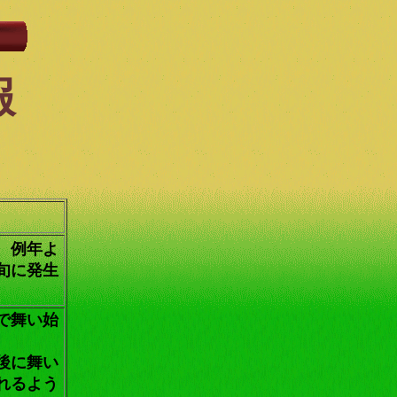
報
、例年よ
旬に発生
で舞い始
後に舞い
れるよう