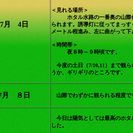
＜見れる場所＞
ホタル水路の一番奥の山際
7月 4日
られます。誘導灯に従ってまっす
メートル程進み、左に曲がって下
＜時間帯＞
夜８時～９時頃です。
今度の土日（7/10,11）まで観
うか、ギリギリのところです。
7月 ８日
山際でわずかに観られる程度で
今日は陽気としては最高のホタ
した。