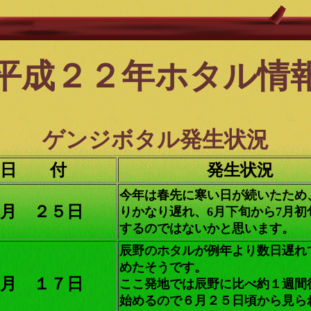
平成２２年ホタル情
ゲンジボタル発生状況
日 付
発生状況
今年は春先に寒い日が続いたため
月 ２５日
りかなり遅れ、6月下旬から7月初
するのではないかと思います。
辰野のホタルが例年より数日遅れ
めたそうです。
月 １７日
ここ発地では辰野に比べ約１週間
始めるので６月２５日頃から見ら