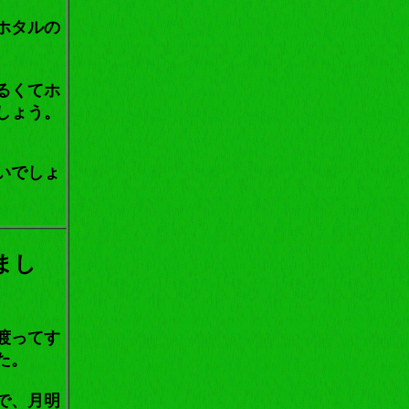
ホタルの
るくてホ
しょう。
いでしょ
まし
渡ってす
た。
で、月明