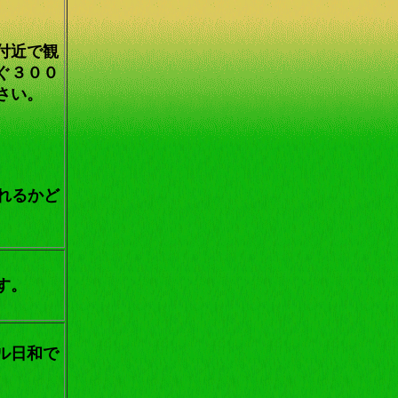
付近で観
ぐ３００
さい。
られるかど
す。
ル日和で