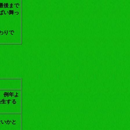
最後まで
ぱい舞っ
わりで
、例年よ
発生する
ないかと