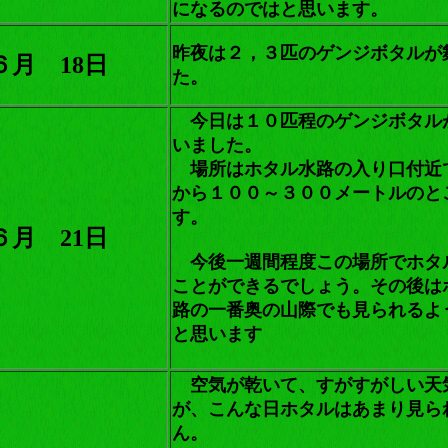
になるのではと思います。
昨夜は２，３匹のゲンジボタルが
６月 18日
た。
今日は１０匹程のゲンジボタル
いました。
場所はホタル水路の入り口付近
から１００～３００メートルのと
す。
６月 21日
今後一週間程度この場所でホタ
ことができるでしょう。その後は
路の一番奥の山際でも見られるよ
と思います
空気が乾いて、すがすがしい天
が、こんな日ホタルはあまり見ら
ん。