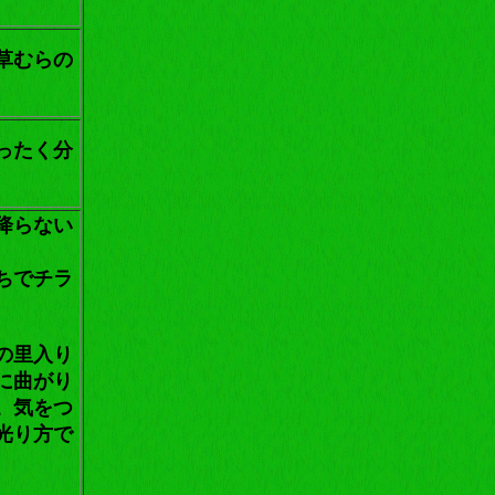
草むらの
ったく分
降らない
ちでチラ
の里入り
に曲がり
。気をつ
光り方で