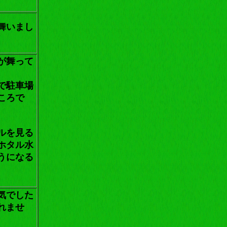
舞いまし
が舞って
で駐車場
ころで
ルを見る
ホタル水
うになる
気でした
れませ