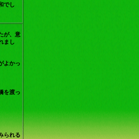
和でし
たが、意
れまし
がよかっ
橋を渡っ
みられる