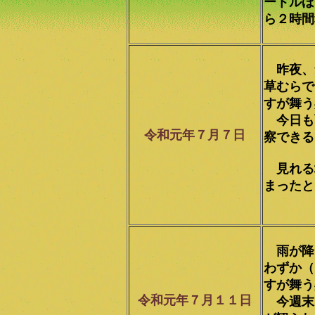
ートルほ
ら２時間
昨夜、
草むらで
すが舞う
今日も
令和元年７月７日
察できる
見れる
まったと
雨が降
わずか（
すが舞う
令和元年７月１１日
今週末