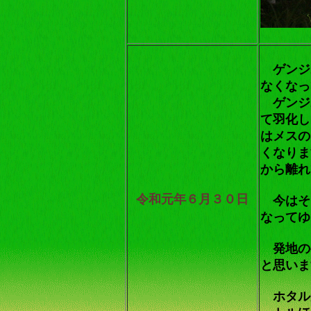
ゲンジ
なくなっ
ゲンジ
て羽化し
はメスの
くなりま
から離れ
令和元年６月３０日
今はそ
なってゆ
発地の
と思いま
ホタル