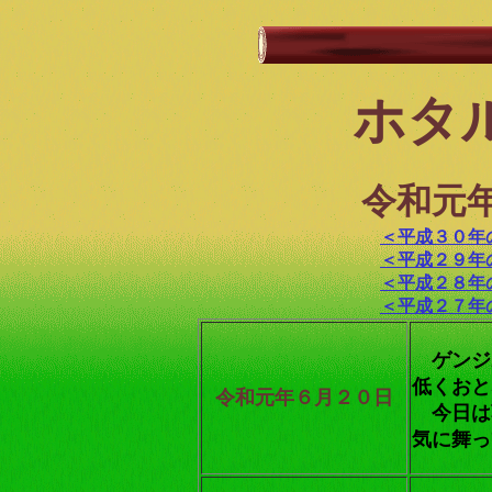
ホタ
令和元
＜平成３０年
＜平成２９年
＜平成２８年
＜平成２７年
ゲンジ
低くおと
令和元年６月２０日
今日は
気に舞っ