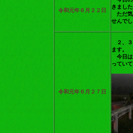
きました
令和元年６月２２日
ただ気
せんでし
２、３
ます。
今日は
っていて
令和元年６月２７日