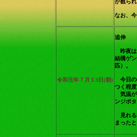
が観られ
なお、今
追伸
昨夜は
結構ゲン
匹）。
今日の
令和元年７月１3日(朝)
つく程度
気温が
ンジボタ
見れる
まったと